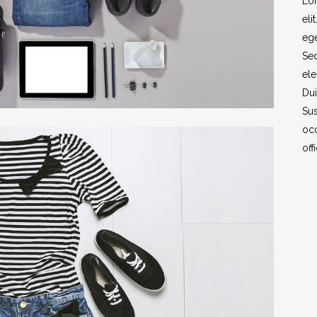
Lor
eli
ege
Sed
ele
Dui
Sus
occ
off