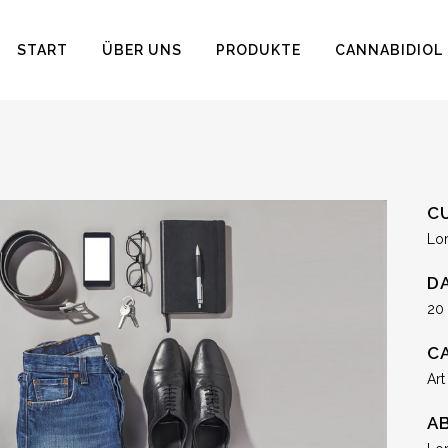
START
ÜBER UNS
PRODUKTE
CANNABIDIOL
C
Lo
D
20
C
Art
A