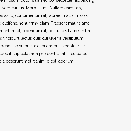
em ipsum dolor sit amet, consectetuer adipiscing
t. Nam cursus. Morbi ut mi. Nullam enim leo,
stas id, condimentum at, laoreet mattis, massa.
 eleifend nonummy diam. Praesent mauris ante,
mentum et, bibendum at, posuere sit amet, nibh.
s tincidunt lectus quis dui viverra vestibulum.
pendisse vulputate aliquam dui.Excepteur sint
aecat cupidatat non proident, sunt in culpa qui
icia deserunt mollit anim id est laborum