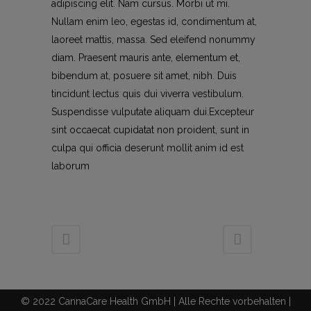
adipiscing elit. Nam cursus. Morbi ut mi.
Nullam enim leo, egestas id, condimentum at,
laoreet mattis, massa. Sed eleifend nonummy
diam. Praesent mauris ante, elementum et,
bibendum at, posuere sit amet, nibh. Duis
tincidunt lectus quis dui viverra vestibulum.
Suspendisse vulputate aliquam dui.Excepteur
sint occaecat cupidatat non proident, sunt in
culpa qui officia deserunt mollit anim id est
laborum
© 2022 CannaCare Health GmbH | Alle Rechte vorbehalten |